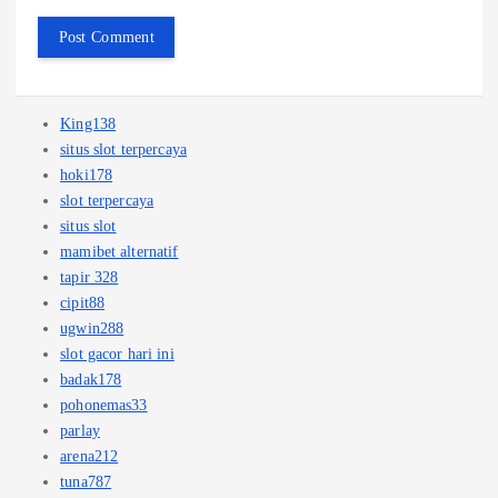
King138
situs slot terpercaya
hoki178
slot terpercaya
situs slot
mamibet alternatif
tapir 328
cipit88
ugwin288
slot gacor hari ini
badak178
pohonemas33
parlay
arena212
tuna787