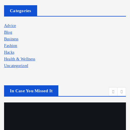
Categories
Advice
Blog
Business
Fashion
Hacks
Health & Wellness
Uncategorized
In Case You Missed It