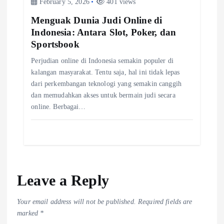
February 5, 2026
401 views
Menguak Dunia Judi Online di
Indonesia: Antara Slot, Poker, dan
Sportsbook
Perjudian online di Indonesia semakin populer di
kalangan masyarakat. Tentu saja, hal ini tidak lepas
dari perkembangan teknologi yang semakin canggih
dan memudahkan akses untuk bermain judi secara
online. Berbagai…
Leave a Reply
Your email address will not be published.
Required fields are
marked
*