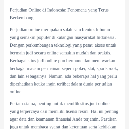
Perjudian Online di Indonesia: Fenomena yang Terus
Berkembang
Perjudian online merupakan salah satu bentuk hiburan
yang semakin populer di kalangan masyarakat Indonesia.
Dengan perkembangan teknologi yang pesat, akses untuk
bermain judi secara online semakin mudah dan praktis.
Berbagai situs judi online pun bermunculan menawarkan
berbagai macam permainan seperti poker, slot, sportsbook,
dan lain sebagainya. Namun, ada beberapa hal yang perlu
diperhatikan ketika ingin terlibat dalam dunia perjudian
online.
Pertama-tama, penting untuk memilih situs judi online
yang terpercaya dan memiliki lisensi resmi. Hal ini penting
agar data dan keamanan finansial Anda terjamin. Pastikan
juga untuk membaca syarat dan ketentuan serta kebijakan