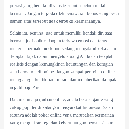
privasi yang berlaku di situs tersebut sebelum mulai
bermain. Jangan tergoda oleh penawaran bonus yang besar
namun situs tersebut tidak terbukti keamanannya.
Selain itu, penting juga untuk memiliki kendali diri saat
bermain judi online. Jangan terbawa emosi dan terus
menerus bermain meskipun sedang mengalami kekalahan.
Tetaplah bijak dalam mengelola uang Anda dan tetaplah
realistis dengan kemungkinan keuntungan dan kerugian
saat bermain judi online. Jangan sampai perjudian online
mengganggu kehidupan pribadi dan memberikan dampak
negatif bagi Anda.
Dalam dunia perjudian online, ada beberapa game yang
cukup populer di kalangan masyarakat Indonesia. Salah
satunya adalah poker online yang merupakan permainan
yang menguji strategi dan keberuntungan pemain dalam