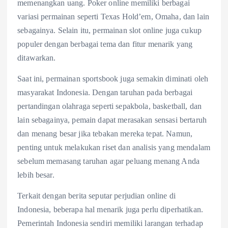
memenangkan uang. Poker online memiliki berbagai
variasi permainan seperti Texas Hold’em, Omaha, dan lain
sebagainya. Selain itu, permainan slot online juga cukup
populer dengan berbagai tema dan fitur menarik yang
ditawarkan.
Saat ini, permainan sportsbook juga semakin diminati oleh
masyarakat Indonesia. Dengan taruhan pada berbagai
pertandingan olahraga seperti sepakbola, basketball, dan
lain sebagainya, pemain dapat merasakan sensasi bertaruh
dan menang besar jika tebakan mereka tepat. Namun,
penting untuk melakukan riset dan analisis yang mendalam
sebelum memasang taruhan agar peluang menang Anda
lebih besar.
Terkait dengan berita seputar perjudian online di
Indonesia, beberapa hal menarik juga perlu diperhatikan.
Pemerintah Indonesia sendiri memiliki larangan terhadap