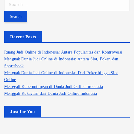
S
e
a
r
c
h
Recent Posts
f
o
Ruang Judi Online di Indonesia: Antara Popularitas dan Kontroversi
r
Menguak Dunia Judi Online di Indonesia: Antara Slot, Poker, dan
:
Sportsbook
Menguak Dunia Judi Online di Indonesia: Dari Poker hingga Slot
Online
Menggali Keberuntungan di Dunia Judi Online Indonesia
Menggali Kekayaan dari Dunia Judi Online Indonesia
Just for You