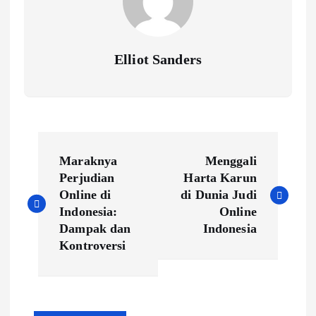
Elliot Sanders
P
Maraknya
Menggali
o
Perjudian
Harta Karun
Online di
di Dunia Judi
s
Indonesia:
Online
Dampak dan
Indonesia
t
Kontroversi
n