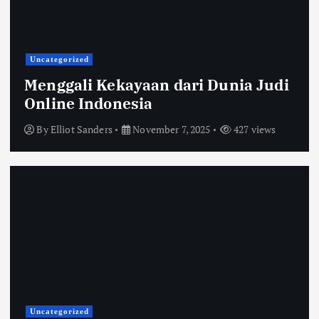
Uncategorized
Menggali Kekayaan dari Dunia Judi
Online Indonesia
By
Elliot Sanders
November 7, 2025
427 views
Uncategorized