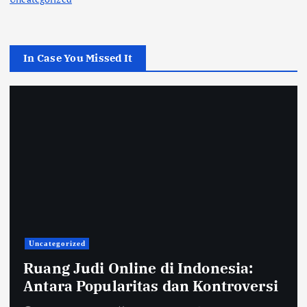
In Case You Missed It
Uncategorized
Ruang Judi Online di Indonesia:
Antara Popularitas dan Kontroversi