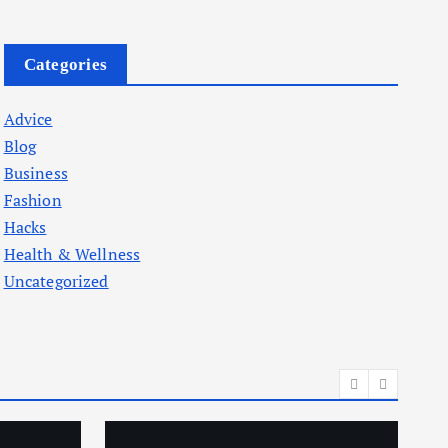
Categories
Advice
Blog
Business
Fashion
Hacks
Health & Wellness
Uncategorized