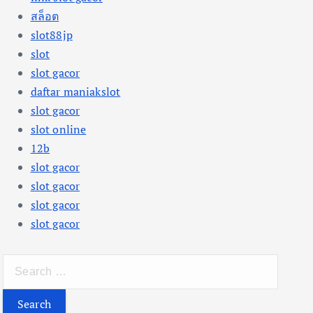
สล็อต
slot88jp
slot
slot gacor
daftar maniakslot
slot gacor
slot online
12b
slot gacor
slot gacor
slot gacor
slot gacor
S
e
a