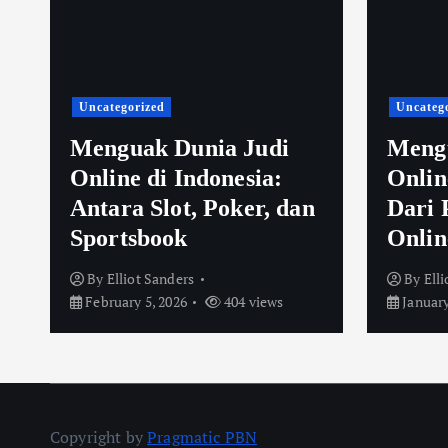
Uncategorized
Uncateg
Menguak Dunia Judi
Mengu
Online di Indonesia:
Onlin
Antara Slot, Poker, dan
Dari 
Sportsbook
Onlin
By
Elliot Sanders
By
Ell
February 5, 2026
404 views
January
Copyright by
Pragmatic PBN