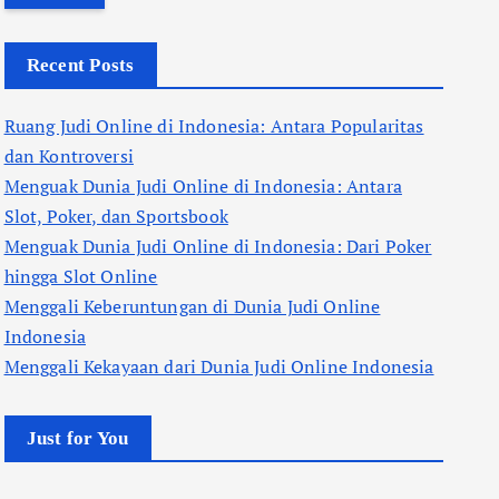
r
c
Recent Posts
h
f
Ruang Judi Online di Indonesia: Antara Popularitas
o
dan Kontroversi
r
Menguak Dunia Judi Online di Indonesia: Antara
:
Slot, Poker, dan Sportsbook
Menguak Dunia Judi Online di Indonesia: Dari Poker
hingga Slot Online
Menggali Keberuntungan di Dunia Judi Online
Indonesia
Menggali Kekayaan dari Dunia Judi Online Indonesia
Just for You