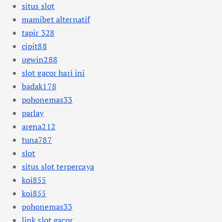
situs slot
mamibet alternatif
tapir 328
cipit88
ugwin288
slot gacor hari ini
badak178
pohonemas33
parlay
arena212
tuna787
slot
situs slot terpercaya
koi855
koi855
pohonemas33
link slot gacor