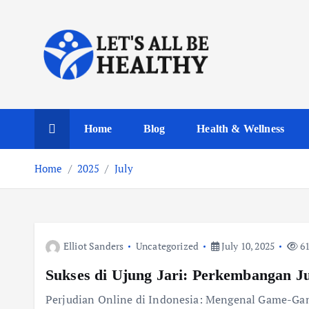
S
k
i
p
t
News, Wellness, and Beyond
o
c
Home
Blog
Health & Wellness
o
n
Home
2025
July
t
e
n
t
Elliot Sanders
Uncategorized
July 10, 2025
61
Sukses di Ujung Jari: Perkembangan Ju
Perjudian Online di Indonesia: Mengenal Game-Ga