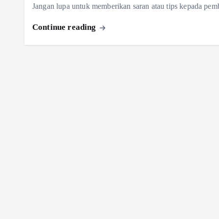
Jangan lupa untuk memberikan saran atau tips kepada pe
Continue reading