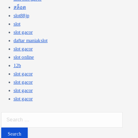
สล็อต
slot88jp
slot
slot gacor
daftar maniakslot
slot gacor
slot online
12b
slot gacor
slot gacor
slot gacor
slot gacor
S
e
a