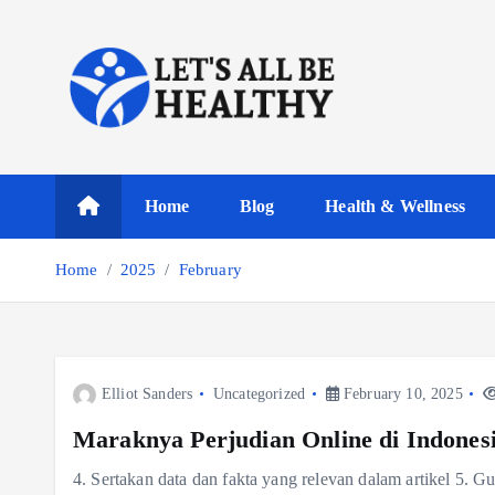
S
k
i
p
t
News, Wellness, and Beyond
o
c
Home
Blog
Health & Wellness
o
n
Home
2025
February
t
e
n
t
Elliot Sanders
Uncategorized
February 10, 2025
Maraknya Perjudian Online di Indones
4. Sertakan data dan fakta yang relevan dalam artikel 5